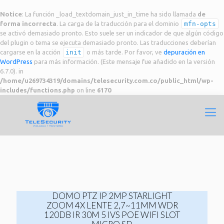
Notice
: La función _load_textdomain_just_in_time ha sido llamada
de
forma incorrecta
. La carga de la traducción para el dominio
mfn-opts
se activó demasiado pronto. Esto suele ser un indicador de que algún código
del plugin o tema se ejecuta demasiado pronto. Las traducciones deberían
cargarse en la acción
init
o más tarde. Por favor, ve
depuración en
WordPress
para más información. (Este mensaje fue añadido en la versión
6.7.0). in
/home/u269734319/domains/telesecurity.com.co/public_html/wp-
includes/functions.php
on line
6170
DOMO PTZ IP 2MP STARLIGHT
ZOOM 4X LENTE 2,7~11MM WDR
120DB IR 30M 5 IVS POE WIFI SLOT