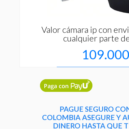
Valor cámara ip con envi
cualquier parte de
109.00
Auctor eu in elit class aptent taciti sociosqu ad 
PAGUE SEGURO CO
COLOMBIA ASEGURE Y A
Sobre Nosotros
DINERO HASTA QUE T