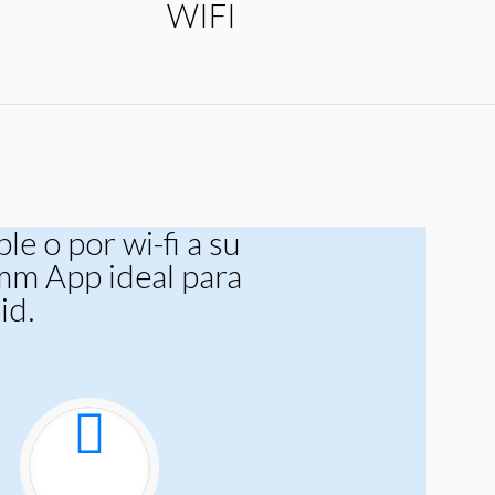
WIFI
e o por wi-fi a su
6mm App ideal para
id.