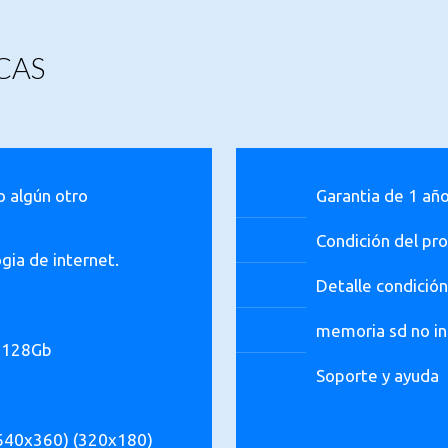
CAS
 o algún otro
Garantia de 1 añ
Condición del pr
ogia de internet.
Detalle condición
memoria sd no in
e 128Gb
Soporte y ayuda
(640x360) (320x180)