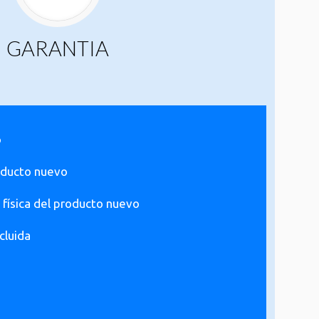
GARANTIA
o
oducto nuevo
 física del producto nuevo
cluida