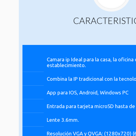
CARACTERISTI
Camara ip Ideal para la casa, la oficina
establecimiento.
Combina la IP tradicional con la tecnol
App para IOS, Android, Windows PC
Entrada para tarjeta microSD hasta d
Area of our service
Lente 3.6mm.
Resolución VGA y QVGA: (1280x720) 