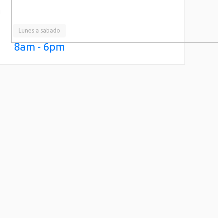
n
Lunes a sabado
8am - 6pm
auris in erat justo. Nullam ac urna eu