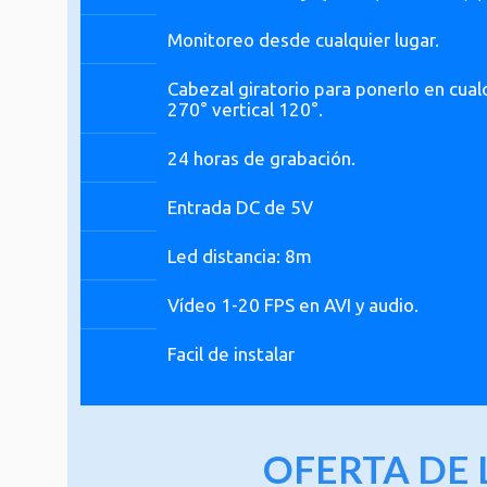
Monitoreo desde cualquier lugar.
Cabezal giratorio para ponerlo en cualq
270° vertical 120°.
24 horas de grabación.
Entrada DC de 5V
Led distancia: 8m
Vídeo 1-20 FPS en AVI y audio.
Auctor eu in elit class aptent taciti sociosqu ad 
Facil de instalar
Actual promotions
OFERTA DE