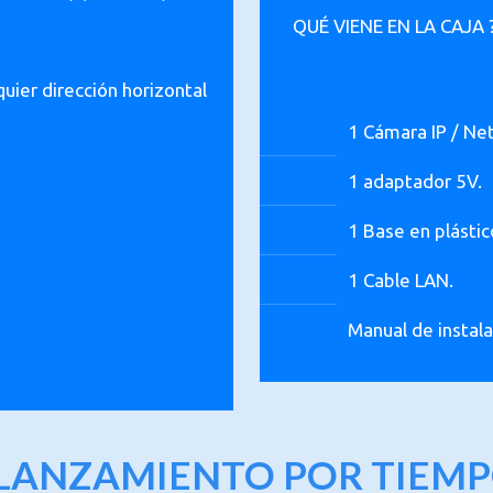
QUÉ VIENE EN LA CAJA 
uier dirección horizontal
1 Cámara IP / Ne
1 adaptador 5V.
1 Base en plástic
1 Cable LAN.
Manual de instala
litora torquent per conubia nostra, per inceptos himenaeos. M
 LANZAMIENTO POR TIEMP