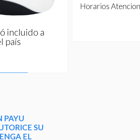
Horarios Atencio
ó incluido a
l país
0
litora torquent per conubia nostra, per inceptos himenaeos. M
N PAYU
UTORICE SU
ENGA EL