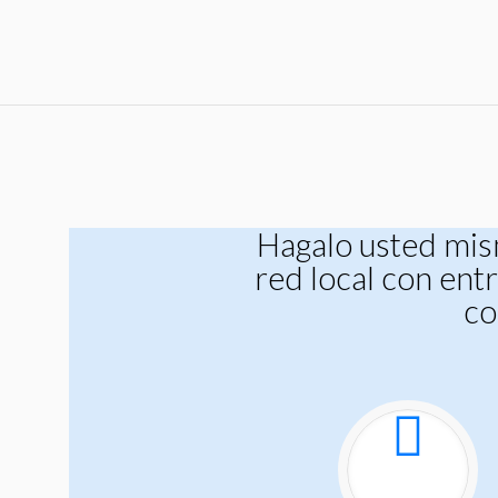
Hagalo usted mism
red local con ent
co
Actual promotions