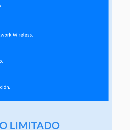
?
twork Wireless.
o.
ción.
auris in erat justo. Nullam ac urna eu
O LIMITADO