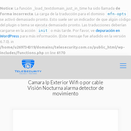
Notice
: La función _load_textdomain_just_in_time ha sido llamada
de
forma incorrecta
. La carga de la traducción para el dominio
mfn-opts
se activó demasiado pronto. Esto suele ser un indicador de que algún código
del plugin o tema se ejecuta demasiado pronto. Las traducciones deberían
cargarse en la acción
init
o más tarde. Por favor, ve
depuración en
WordPress
para más información. (Este mensaje fue añadido en la versión
6.7.0). in
/home/u269734319/domains/telesecurity.com.co/public_html/wp-
includes/functions.php
on line
6170
Camara Ip Exterior Wifi o por cable
Visión Nocturna alarma detector de
movimiento