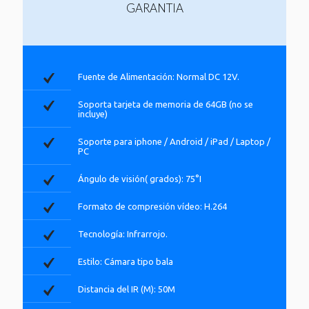
GARANTIA
Fuente de Alimentación: Normal DC 12V.
Soporta tarjeta de memoria de 64GB (no se
incluye)
Soporte para iphone / Android / iPad / Laptop /
PC
Ángulo de visión( grados): 75°I
Formato de compresión vídeo: H.264
Tecnología: Infrarrojo.
Estilo: Cámara tipo bala
Distancia del IR (M): 50M