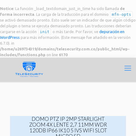
Notice
: La función _load_textdomain_just_in_time ha sido llamada
de
forma incorrecta
. La carga de la traducción para el dominio
mfn-opts
se activó demasiado pronto. Esto suele ser un indicador de que algún código
del plugin o tema se ejecuta demasiado pronto. Las traducciones deberían
cargarse en la acción
init
o más tarde. Por favor, ve
depuración en
WordPress
para más información. (Este mensaje fue añadido en la versión
6.7.0). in
/home/u269734319/domains/telesecurity.com.co/public_html/wp-
includes/functions.php
on line
6170
DOMO PTZ IP 2MP STARLIGHT
ZOOM 4X LENTE 2,7 11MM WDR
120DB IP66 IK10 5 IVS WIFI SLOT