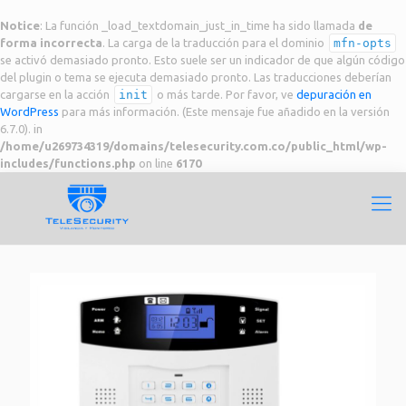
Notice
: La función _load_textdomain_just_in_time ha sido llamada
de
forma incorrecta
. La carga de la traducción para el dominio
mfn-opts
se activó demasiado pronto. Esto suele ser un indicador de que algún código
del plugin o tema se ejecuta demasiado pronto. Las traducciones deberían
cargarse en la acción
init
o más tarde. Por favor, ve
depuración en
WordPress
para más información. (Este mensaje fue añadido en la versión
6.7.0). in
/home/u269734319/domains/telesecurity.com.co/public_html/wp-
includes/functions.php
on line
6170